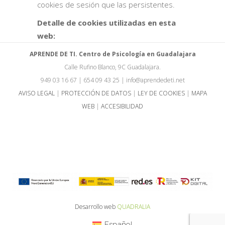
cookies de sesión que las persistentes.
Detalle de cookies utilizadas en esta
web:
APRENDE DE TI. Centro de Psicología en Guadalajara
Calle Rufino Blanco, 9C Guadalajara.
949 03 16 67 | 654 09 43 25 | info@aprendedeti.net
AVISO LEGAL
|
PROTECCIÓN DE DATOS
|
LEY DE COOKIES
|
MAPA
WEB
|
ACCESIBILIDAD
Programa Kit Digital cofinanciado por los fondos europeos Next
Generation (EU) del mecanismo de recuperación y resiliencia
Desarrollo web
QUADRALIA
Español